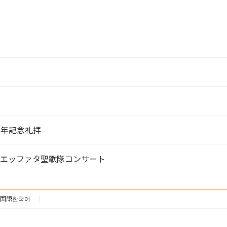
ジ
ジ
4周年記念礼拝
拝＆エッファタ聖歌隊コンサート
国語한국어