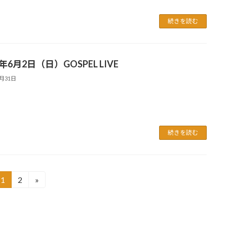
続きを読む
4年6月2日（日）GOSPEL LIVE
5月31日
続きを読む
1
2
»
固
固
定
定
ペ
ペ
ー
ー