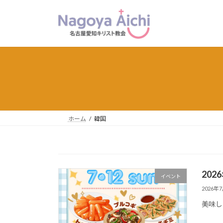
コ
ナ
ン
ビ
テ
ゲ
ン
ー
ツ
シ
へ
ョ
ス
ン
キ
に
ッ
移
プ
動
ホーム
韓国
202
イベント
2026年
美味し